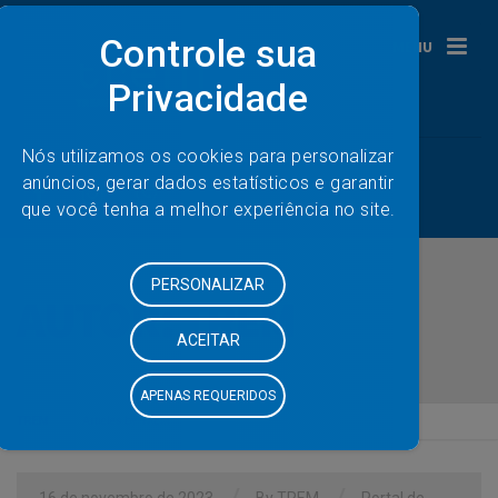
MENU
AUTOR:
TREM
TREM
Articles by: TREM
16 de novembro de 2023
By
TREM
Portal de